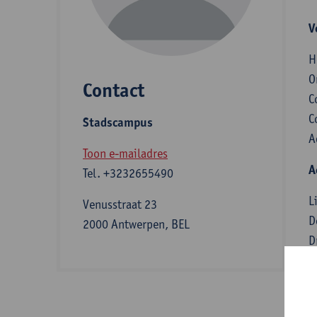
V
H
O
Contact
C
C
Stadscampus
A
Toon e-mailadres
A
Tel.
+3232655490
L
Venusstraat 23
D
2000 Antwerpen, BEL
D
S