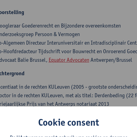
oo
rstelling
oogleraar Goederenrecht en Bijzondere overeenkomsten
nderzoeksgroep Persoon & Vermogen
o-Algemeen Directeur Interuniversitair en Intradisciplinair Ce
o-Hoofdredacteur Tijdschrift voor Bouwrecht en Onroerend Goe
dvocaat Balie Brussel,
Equator Advocaten
Antwerpen/Brussel
chtergrond
icentiaat in de rechten KULeuven (2005 - grootste onderscheidi
octor in de rechten KULeuven, met als titel: Derdenbeding (22 
riejaarlijkse Prijs van het Antwerps notariaat
tudie en Wetgeving van de Koninklijke Federatie voor he
Cookie consent