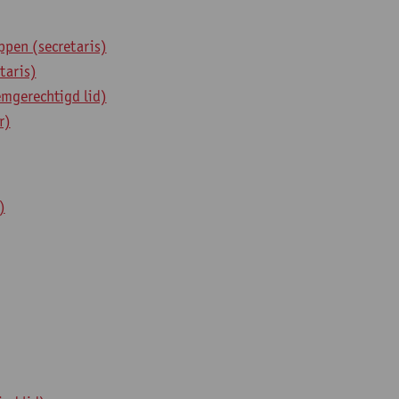
pen (secretaris)
taris)
emgerechtigd lid)
r)
)