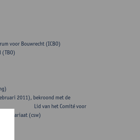
ntrum voor Bouwrecht (ICBO)
d (TBO)
ng)
februari 2011), bekroond met de
 2013 Lid van het Comité voor
t Belgisch Notariaat (csw)