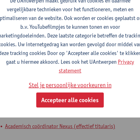
De UAntwerpen maakt gebruik van cookies en daarmee
vergelijkbare technieken voor het functioneren, meten en
fdeling
ptimaliseren van de website. Ook worden er cookies geplaatst 
b.v. YouTubefilmpjes te kunnen tonen en voor
Faculteit Rechten - algemeen
arketingdoeleinden. Deze laatste categorie betreffen de tracki
cookies. Uw internetgedrag kan worden gevolgd door middel va
tatuut & functies
deze tracking cookies Door op 'Accepteer alle cookies' te klikke
gaat u hiermee akkoord. Lees ook het UAntwerpen
Privacy
elfstandig academisch pers.
statement
hoogleraar
Stel je persoonlijke voorkeuren in
nterne mandaten
Accepteer alle cookies
andaat
expertenmandaat
Academisch coördinator Nexus (effectief titularis)