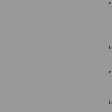
e
b
e
b