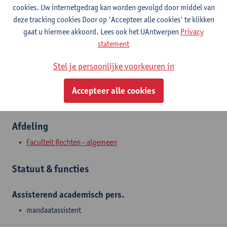
Contact
cookies. Uw internetgedrag kan worden gevolgd door middel van
deze tracking cookies Door op 'Accepteer alle cookies' te klikken
Stadscampus
gaat u hiermee akkoord. Lees ook het UAntwerpen
Privacy
statement
Toon e-mailadres
Venusstraat 23
Stel je persoonlijke voorkeuren in
2000 Antwerpen, BEL
Accepteer alle cookies
Afdeling
Faculteit Rechten - algemeen
Statuut & functies
Assisterend academisch pers.
mandaatassistent