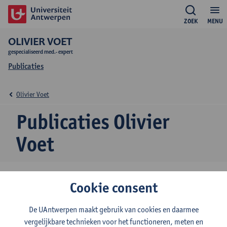
ZOEK
MENU
OLIVIER VOET
gespecialiseerd med.- expert
Publicaties
Olivier Voet
Publicaties Olivier
Voet
Cookie consent
Selecting optimal carbon inks for fabricating high-
performance screen-printed electrodes for diverse
electroanalytical applications
De UAntwerpen maakt gebruik van cookies en daarmee
vergelijkbare technieken voor het functioneren, meten en
Journal of electroanalytical chemistry : an international journal