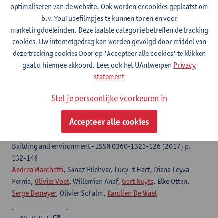
optimaliseren van de website. Ook worden er cookies geplaatst om
devoted to all aspects of electrode kynetics, interfacial
b.v. YouTubefilmpjes te kunnen tonen en voor
structure, properties of electrolytes, colloid and biological
marketingdoeleinden. Deze laatste categorie betreffen de tracking
electrochemistry. - ISSN 1572-6657-971 (2024) p. 1-11
cookies. Uw internetgedrag kan worden gevolgd door middel van
Hanan Barich,
Olivier Voet
, Nick Sleegers, Jonas Schram, Noelia
deze tracking cookies Door op 'Accepteer alle cookies' te klikken
Felipe Montiel,
Victoria Beltran
,
Gert Nuyts
,
Karolien De Wael
gaat u hiermee akkoord. Lees ook het UAntwerpen
Privacy
statement
Citatielink
Stel je persoonlijke voorkeuren in
Indoor environmental quality index for conservation
environments : the importance of including
Accepteer alle cookies
particulate matter
Building and environment - ISSN 0360-1323-126 (2017) p.
132-146
Andrea Marchetti
, Sanaz Pilehvar, Lucy 't Hart, Diana Leyva
Pernia,
Olivier Voet
, Willemien Anaf,
Gert Nuyts
, Elke Otten,
Serge Demeyer
, Olivier Schalm,
Karolien De Wael