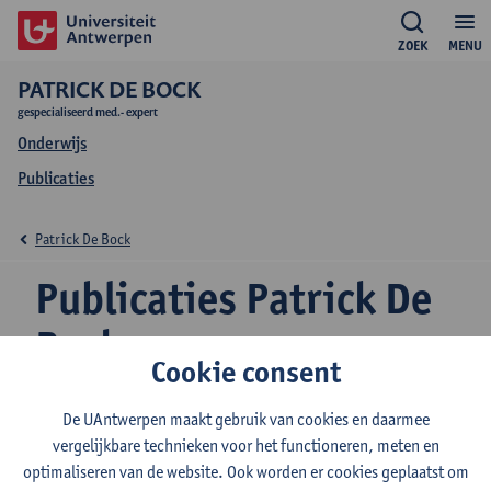
ZOEK
MENU
PATRICK DE BOCK
gespecialiseerd med.- expert
Onderwijs
Publicaties
Patrick De Bock
Publicaties Patrick De
Bock
Cookie consent
De UAntwerpen maakt gebruik van cookies en daarmee
Psychometric properties and reference values for the
vergelijkbare technieken voor het functioneren, meten en
instrumented timed-up and go test in adults
optimaliseren van de website. Ook worden er cookies geplaatst om