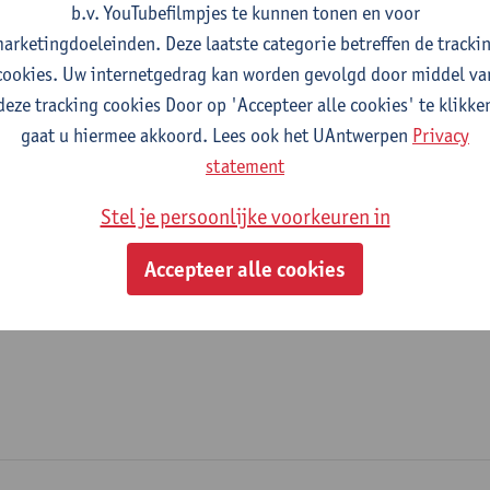
b.v. YouTubefilmpjes te kunnen tonen en voor
fdeling
arketingdoeleinden. Deze laatste categorie betreffen de tracki
cookies. Uw internetgedrag kan worden gevolgd door middel va
Departement Chemie
deze tracking cookies Door op 'Accepteer alle cookies' te klikke
gaat u hiermee akkoord. Lees ook het UAntwerpen
Privacy
tatuut & functies
statement
ijzonder academisch personeel
Stel je persoonlijke voorkeuren in
senior onderzoeker
Accepteer alle cookies