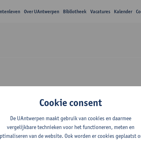
ntenleven
Over UAntwerpen
Bibliotheek
Vacatures
Kalender
Co
Over Patrick Vanrae
Cookie consent
De UAntwerpen maakt gebruik van cookies en daarmee
vergelijkbare technieken voor het functioneren, meten en
ptimaliseren van de website. Ook worden er cookies geplaatst 