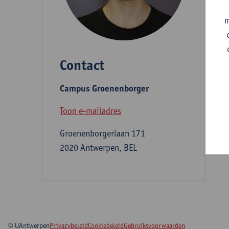
A
m
Contact
S
Campus Groenenborger
B
Toon e-mailadres
Groenenborgerlaan 171
2020 Antwerpen, BEL
© UAntwerpen
Privacybeleid
Cookiebeleid
Gebruiksvoorwaarden