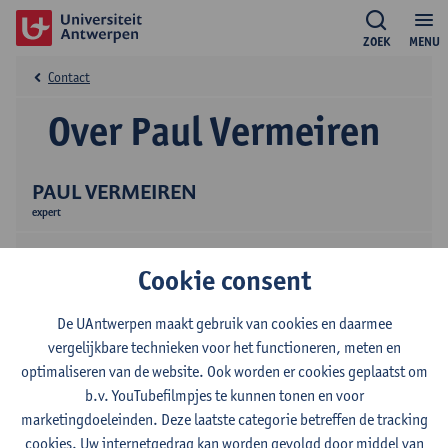
ZOEK
MENU
Contact
Over Paul Vermeiren
PAUL VERMEIREN
expert
Cookie consent
De UAntwerpen maakt gebruik van cookies en daarmee
vergelijkbare technieken voor het functioneren, meten en
optimaliseren van de website. Ook worden er cookies geplaatst om
Contact
b.v. YouTubefilmpjes te kunnen tonen en voor
marketingdoeleinden. Deze laatste categorie betreffen de tracking
Stadscampus
cookies. Uw internetgedrag kan worden gevolgd door middel van