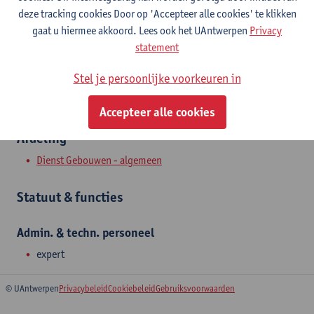
Toon e-mailadres
deze tracking cookies Door op 'Accepteer alle cookies' te klikken
Tel.
+3232659592,+32473336218
gaat u hiermee akkoord. Lees ook het UAntwerpen
Privacy
statement
Prinsstraat 10
2000 Antwerpen, BEL
Stel je persoonlijke voorkeuren in
Accepteer alle cookies
Afdeling
Dienst Gebouwen - algemeen
Statuut & functies
Admin. & techn. personeel
expert
© UAntwerpen
Privacybeleid
Cookiebeleid
Gebruiksvoorwaarden