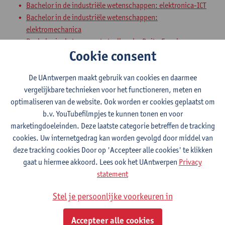
Bachelor in de industriële wetenschappen: elektronica-ICT
Bachelor in de industriële wetenschappen:
elektromechanica
Bachelor in de toegepaste taalkunde: Duits-Engels
Cookie consent
Bachelor in de toegepaste taalkunde: Duits-Frans
Bachelor in de toegepaste taalkunde: Duits-Chinees
De UAntwerpen maakt gebruik van cookies en daarmee
Bachelor in de toegepaste taalkunde: Duits-Italiaans
vergelijkbare technieken voor het functioneren, meten en
Bachelor in de toegepaste taalkunde: Duits-Spaans
optimaliseren van de website. Ook worden er cookies geplaatst om
Bachelor in de toegepaste taalkunde: Engels-Frans
b.v. YouTubefilmpjes te kunnen tonen en voor
Bachelor in de toegepaste taalkunde: Engels-Chinees
marketingdoeleinden. Deze laatste categorie betreffen de tracking
Bachelor in de toegepaste taalkunde: Engels-Italiaans
cookies. Uw internetgedrag kan worden gevolgd door middel van
Bachelor in de toegepaste taalkunde: Engels-Spaans
deze tracking cookies Door op 'Accepteer alle cookies' te klikken
Bachelor in de toegepaste taalkunde: Frans-Chinees
gaat u hiermee akkoord. Lees ook het UAntwerpen
Privacy
Bachelor in de toegepaste taalkunde: Frans-Italiaans
statement
Bachelor in de toegepaste taalkunde: Frans-Spaans
Bachelor handelsingenieur
Stel je persoonlijke voorkeuren in
Bachelor handelsingenieur in de beleidsinformatica
Bachelor in de toegepaste economische wetenschappen
Accepteer alle cookies
Schakelprogramma milieuwetenschap