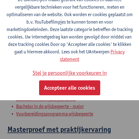
MC: Filosofie, mens en maatschappij
vergelijkbare technieken voor het functioneren, meten en
Voorbereidingsprogramma wijsbegeerte
optimaliseren van de website. Ook worden er cookies geplaatst om
b.v. YouTubefilmpjes te kunnen tonen en voor
Sociale en politieke filosofie
marketingdoeleinden. Deze laatste categorie betreffen de tracking
cookies. Uw internetgedrag kan worden gevolgd door middel van
Bachelor in de geschiedenis - major
deze tracking cookies Door op 'Accepteer alle cookies' te klikken
Bachelor in de wijsbegeerte
gaat u hiermee akkoord. Lees ook het UAntwerpen
Privacy
Bachelor in de wijsbegeerte - major
statement
Onderzoeksseminarie wijsgerige
Stel je persoonlijke voorkeuren in
psychologie
Accepteer alle cookies
Bachelor in de wijsbegeerte
Bachelor in de wijsbegeerte WS
Bachelor in de wijsbegeerte - major
Voorbereidingsprogramma wijsbegeerte
Masterproef met praktijkervaring