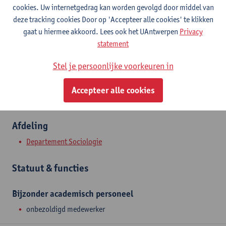
Contact
cookies. Uw internetgedrag kan worden gevolgd door middel van
deze tracking cookies Door op 'Accepteer alle cookies' te klikken
Stadscampus
gaat u hiermee akkoord. Lees ook het UAntwerpen
Privacy
statement
Toon e-mailadres
Sint-Jacobstraat 2
Stel je persoonlijke voorkeuren in
2000 Antwerpen, BEL
Accepteer alle cookies
Afdeling
Departement Sociologie
Statuut & functies
Bijzonder academisch personeel
onbezoldigd medewerker