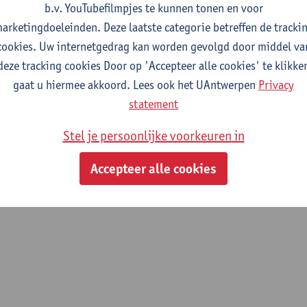
b.v. YouTubefilmpjes te kunnen tonen en voor
fdeling
arketingdoeleinden. Deze laatste categorie betreffen de tracki
cookies. Uw internetgedrag kan worden gevolgd door middel va
Departement Beleidsinformatica
deze tracking cookies Door op 'Accepteer alle cookies' te klikke
gaat u hiermee akkoord. Lees ook het UAntwerpen
Privacy
tatuut & functies
statement
ijzonder academisch personeel
Stel je persoonlijke voorkeuren in
academisch medewerker postdoc
Accepteer alle cookies