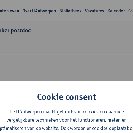
ntenleven
Over UAntwerpen
Bibliotheek
Vacatures
Kalender
Co
ker postdoc
Over Philip Huysma
Cookie consent
De UAntwerpen maakt gebruik van cookies en daarmee
vergelijkbare technieken voor het functioneren, meten en
ptimaliseren van de website. Ook worden er cookies geplaatst 