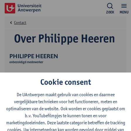
ZOEK
MENU
Contact
Over Philippe Heeren
PHILIPPE HEEREN
onbezoldigd medewerker
Cookie consent
De UAntwerpen maakt gebruik van cookies en daarmee
vergelijkbare technieken voor het functioneren, meten en
optimaliseren van de website. Ook worden er cookies geplaatst om
Contact
b.v. YouTubefilmpjes te kunnen tonen en voor
marketingdoeleinden. Deze laatste categorie betreffen de tracking
Stadscampus
cookies. Uw internetgedrag kan worden gevolgd door middel van