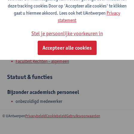
Toon e-mailadres
deze tracking cookies Door op 'Accepteer alle cookies' te klikken
gaat u hiermee akkoord. Lees ook het UAntwerpen
Privacy
Venusstraat 23
statement
2000 Antwerpen, BEL
Stel je persoonlijke voorkeuren in
Accepteer alle cookies
Afdeling
Faculteit Rechten - algemeen
Statuut & functies
Bijzonder academisch personeel
onbezoldigd medewerker
© UAntwerpen
Privacybeleid
Cookiebeleid
Gebruiksvoorwaarden