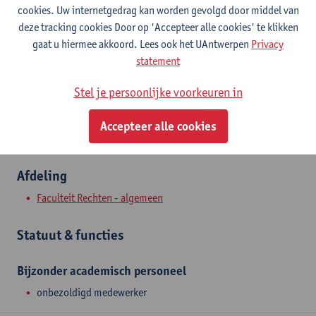
Contact
cookies. Uw internetgedrag kan worden gevolgd door middel van
deze tracking cookies Door op 'Accepteer alle cookies' te klikken
Stadscampus
gaat u hiermee akkoord. Lees ook het UAntwerpen
Privacy
statement
Toon e-mailadres
Venusstraat 23
Stel je persoonlijke voorkeuren in
2000 Antwerpen, BEL
Accepteer alle cookies
Afdeling
Faculteit Rechten - algemeen
Statuut & functies
Bijzonder academisch personeel
onbezoldigd medewerker