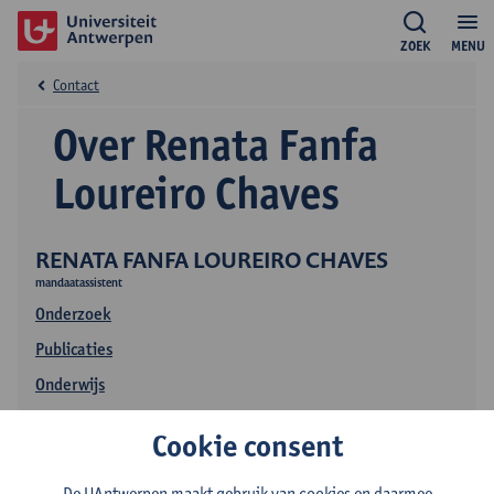
ZOEK
MENU
Contact
Over Renata Fanfa
Loureiro Chaves
RENATA FANFA LOUREIRO CHAVES
mandaatassistent
Onderzoek
Publicaties
Onderwijs
Cookie consent
De UAntwerpen maakt gebruik van cookies en daarmee