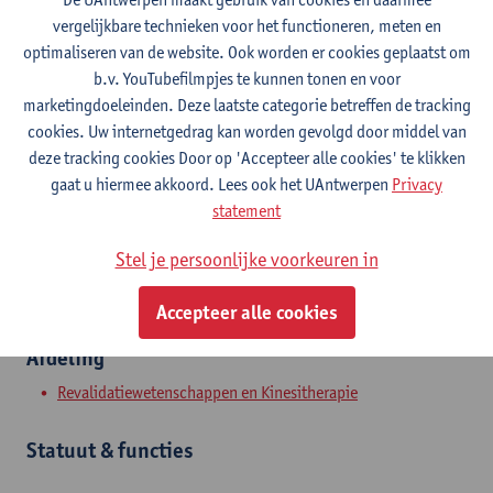
vergelijkbare technieken voor het functioneren, meten en
optimaliseren van de website. Ook worden er cookies geplaatst om
b.v. YouTubefilmpjes te kunnen tonen en voor
Contact
marketingdoeleinden. Deze laatste categorie betreffen de tracking
cookies. Uw internetgedrag kan worden gevolgd door middel van
Campus Drie Eiken
deze tracking cookies Door op 'Accepteer alle cookies' te klikken
Toon e-mailadres
gaat u hiermee akkoord. Lees ook het UAntwerpen
Privacy
statement
Universiteitsplein 1
2610 Wilrijk, BEL
Stel je persoonlijke voorkeuren in
Accepteer alle cookies
Afdeling
Revalidatiewetenschappen en Kinesitherapie
Statuut & functies