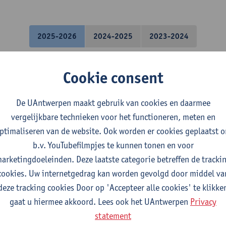
2025-2026
2024-2025
2023-2024
it
Cookie consent
industriële wetenschappen: bouwkunde
De UAntwerpen maakt gebruik van cookies en daarmee
industriële wetenschappen: chemie
vergelijkbare technieken voor het functioneren, meten en
ndustriële wetenschappen: elektronica-ICT
ptimaliseren van de website. Ook worden er cookies geplaatst 
industriële wetenschappen: elektromechanica
b.v. YouTubefilmpjes te kunnen tonen en voor
a industriële wetenschappen: chemie
arketingdoeleinden. Deze laatste categorie betreffen de tracki
a industriële wetenschappen: biochemie
cookies. Uw internetgedrag kan worden gevolgd door middel va
rogramma industriële wetenschappen: chemie
deze tracking cookies Door op 'Accepteer alle cookies' te klikke
rogramma industriële wetenschappen: biochemie
gaat u hiermee akkoord. Lees ook het UAntwerpen
Privacy
statement