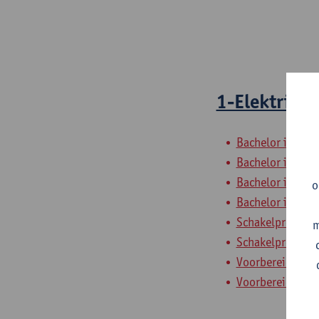
1-Elektricite
Bachelor in de 
Bachelor in de 
Bachelor in de i
o
Bachelor in de 
Schakelprogramm
m
Schakelprogramm
Voorbereidingsp
Voorbereidingsp