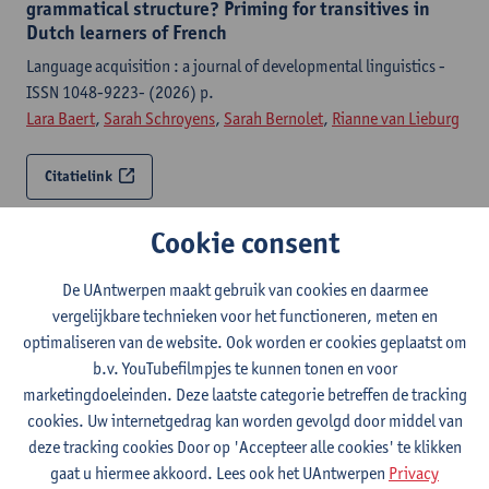
grammatical structure? Priming for transitives in
Dutch learners of French
Language acquisition : a journal of developmental linguistics -
ISSN 1048-9223- (2026) p.
Lara Baert
,
Sarah Schroyens
,
Sarah Bernolet
,
Rianne van Lieburg
Citatielink
Cookie consent
The lexical boost effect is stronger in main clauses
than in subordinate clauses
De UAntwerpen maakt gebruik van cookies en daarmee
Frontiers in language sciences - ISSN 2813-4605-3 (2025) p. 1-
vergelijkbare technieken voor het functioneren, meten en
8
optimaliseren van de website. Ook worden er cookies geplaatst om
Rianne van Lieburg
,
Sarah Bernolet
b.v. YouTubefilmpjes te kunnen tonen en voor
marketingdoeleinden. Deze laatste categorie betreffen de tracking
Citatielink
cookies. Uw internetgedrag kan worden gevolgd door middel van
deze tracking cookies Door op 'Accepteer alle cookies' te klikken
Two sides of the same coin? Comparing structural
gaat u hiermee akkoord. Lees ook het UAntwerpen
Privacy