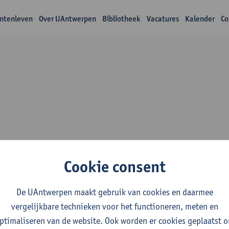
ntenleven
Over UAntwerpen
Bibliotheek
Vacatures
Kalender
Co
Over Roselyne Will
Cookie consent
De UAntwerpen maakt gebruik van cookies en daarmee
vergelijkbare technieken voor het functioneren, meten en
ptimaliseren van de website. Ook worden er cookies geplaatst 