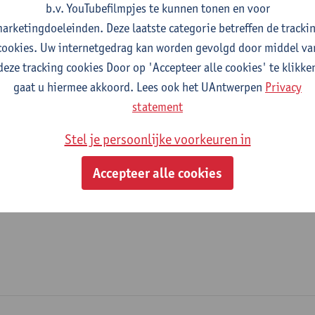
b.v. YouTubefilmpjes te kunnen tonen en voor
fdeling
arketingdoeleinden. Deze laatste categorie betreffen de tracki
cookies. Uw internetgedrag kan worden gevolgd door middel va
Departement Opleidings- en Onderwijswetenschappen
deze tracking cookies Door op 'Accepteer alle cookies' te klikke
gaat u hiermee akkoord. Lees ook het UAntwerpen
Privacy
tatuut & functies
statement
ijzonder academisch personeel
Stel je persoonlijke voorkeuren in
doctoraatsbursaal
Accepteer alle cookies