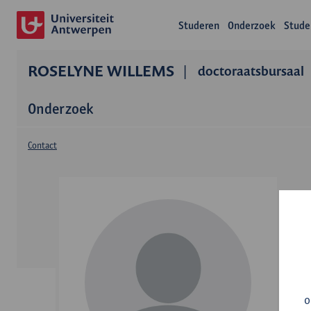
Studeren
Onderzoek
Stude
ROSELYNE WILLEMS
doctoraatsbursaal
Onderzoek
Contact
o