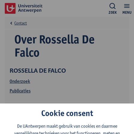
ZOEK
MENU
Contact
Over Rossella De
Falco
ROSSELLA DE FALCO
Onderzoek
Publicaties
Cookie consent
De UAntwerpen maakt gebruik van cookies en daarmee
vergelijkbare technieken voor het functioneren, meten en