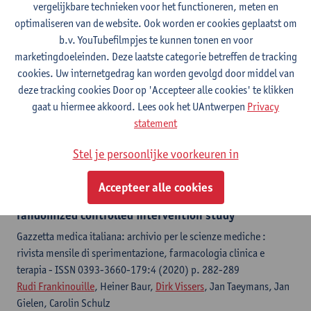
cohort study
vergelijkbare technieken voor het functioneren, meten en
optimaliseren van de website. Ook worden er cookies geplaatst om
Health science reports - ISSN 2398-8835-5:6 (2022) p. 1-8
b.v. YouTubefilmpjes te kunnen tonen en voor
Hielko Miljoen, Youri Bekhuis,
Johan Roeykens
, Karim Taha,
Rudi
marketingdoeleinden. Deze laatste categorie betreffen de tracking
Frankinouille
, Matthijs Michielsen,
Caroline Van De Heyning
,
cookies. Uw internetgedrag kan worden gevolgd door middel van
Veronique Cornelissen,
Kasper Favere
, Sander Eens, Jan Gielen,
deze tracking cookies Door op 'Accepteer alle cookies' te klikken
Kaatje Goetschalckx,
Hein Heidbüchel
, Guido Claessen, Covivax
gaat u hiermee akkoord. Lees ook het UAntwerpen
Privacy
Study Group
statement
Citatielink
Stel je persoonlijke voorkeuren in
Effects of a forefoot-oriented exercise intervention
Accepteer alle cookies
on jumping performance in volleyball players: a
randomized controlled intervention study
Gazzetta medica italiana: archivio per le scienze mediche :
rivista mensile di sperimentazione, farmacologia clinica e
terapia - ISSN 0393-3660-179:4 (2020) p. 282-289
Rudi Frankinouille
, Heiner Baur,
Dirk Vissers
, Jan Taeymans, Jan
Gielen, Carolin Schulz