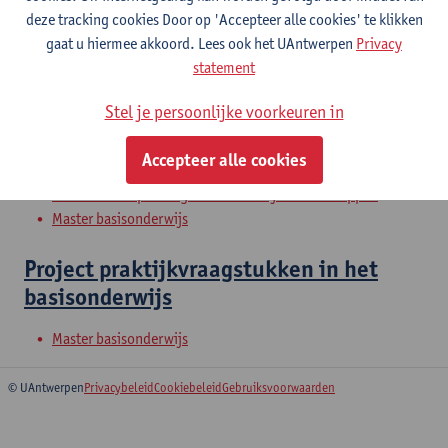
deze tracking cookies Door op 'Accepteer alle cookies' te klikken
Didactiek taal in het basisonderwijs
gaat u hiermee akkoord. Lees ook het UAntwerpen
Privacy
statement
Master basisonderwijs
Stel je persoonlijke voorkeuren in
Onderwijsdiversiteit, gelijkwaardigheid
en inclusie
Accepteer alle cookies
Master in de opleidings- en onderwijswetenschappen
Master basisonderwijs
Project praktijkvraagstukken in het
basisonderwijs
Master basisonderwijs
© UAntwerpen
Privacybeleid
Cookiebeleid
Gebruiksvoorwaarden