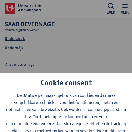
ZOEK
MENU
SAAR BEVERNAGE
onbezoldigd medewerker
Onderzoek
Onderwijs
Saar Bevernage
Onderwijs Saar
Cookie consent
Bevernage
De UAntwerpen maakt gebruik van cookies en daarmee
vergelijkbare technieken voor het functioneren, meten en
optimaliseren van de website. Ook worden er cookies geplaatst om
b.v. YouTubefilmpjes te kunnen tonen en voor
2026-2027
2025-2026
marketingdoeleinden. Deze laatste categorie betreffen de tracking
cookies. Uw internetgedrag kan worden gevolgd door middel van