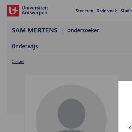
Studeren
Onderzoek
Stude
SAM MERTENS
onderzoeker
Onderwijs
Contact
o