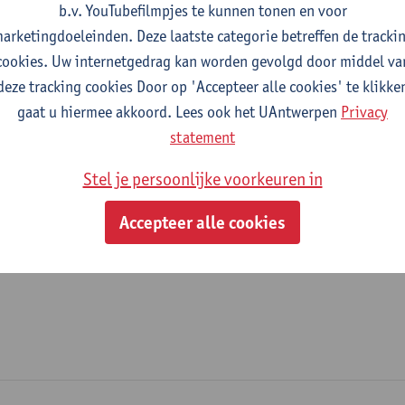
b.v. YouTubefilmpjes te kunnen tonen en voor
fdeling
arketingdoeleinden. Deze laatste categorie betreffen de tracki
cookies. Uw internetgedrag kan worden gevolgd door middel va
Revalidatiewetenschappen en Kinesitherapie
deze tracking cookies Door op 'Accepteer alle cookies' te klikke
gaat u hiermee akkoord. Lees ook het UAntwerpen
Privacy
tatuut & functies
statement
ijzonder academisch personeel
Stel je persoonlijke voorkeuren in
onderzoeker
Accepteer alle cookies