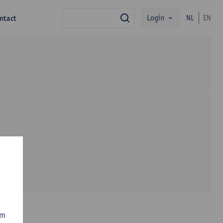
Login
ntact
NL
EN
zoek
om