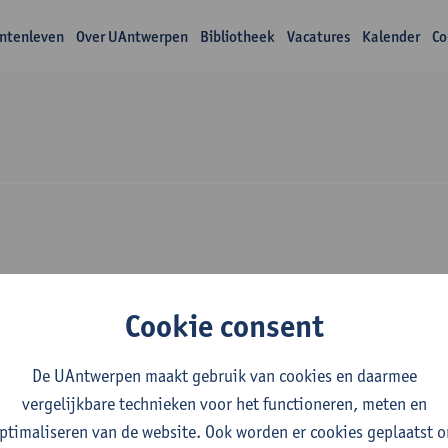
ntenleven
Over UAntwerpen
Bibliotheek
Vacatures
Kalender
Co
Over Sam Mertens
Cookie consent
De UAntwerpen maakt gebruik van cookies en daarmee
vergelijkbare technieken voor het functioneren, meten en
ptimaliseren van de website. Ook worden er cookies geplaatst 