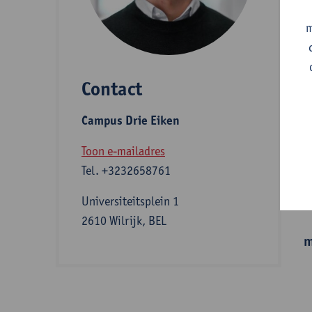
A
m
Contact
S
Campus Drie Eiken
B
Toon e-mailadres
Tel.
+3232658761
I
Universiteitsplein 1
2610 Wilrijk, BEL
m