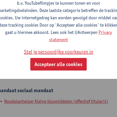
b.v. YouTubefilmpjes te kunnen tonen en voor
fdeling
arketingdoeleinden. Deze laatste categorie betreffen de tracki
cookies. Uw internetgedrag kan worden gevolgd door middel va
Departement Biochemische en Chemische Technologie
deze tracking cookies Door op 'Accepteer alle cookies' te klikke
gaat u hiermee akkoord. Lees ook het UAntwerpen
Privacy
tatuut & functies
statement
ijzonder academisch personeel
Stel je persoonlijke voorkeuren in
senior onderzoeker
Accepteer alle cookies
nterne mandaten
andaat
sociaal mandaat
Noodplanhelper Kleine blusmiddelen (effectief titularis)