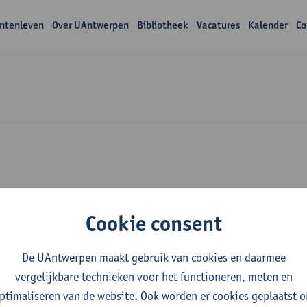
ntenleven
Over UAntwerpen
Bibliotheek
Vacatures
Kalender
Co
Over Sam Van Daele
Cookie consent
De UAntwerpen maakt gebruik van cookies en daarmee
vergelijkbare technieken voor het functioneren, meten en
ptimaliseren van de website. Ook worden er cookies geplaatst 