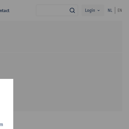
Login
ntact
NL
EN
zoek
om