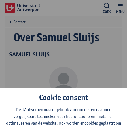
ZOEK
MENU
Contact
Over Samuel Sluijs
SAMUEL SLUIJS
Cookie consent
Contact
De UAntwerpen maakt gebruik van cookies en daarmee
Campus Drie Eiken
vergelijkbare technieken voor het functioneren, meten en
optimaliseren van de website. Ook worden er cookies geplaatst om
Toon e-mailadres