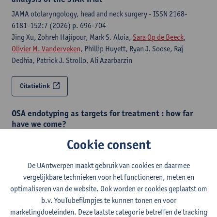
JAMA otolaryngology, head and neck surgery - ISSN 2168-
6181-152:7 (2026) p. 696-704
Jing Xu, Zohreh Hajipour, Mark S. Aloia,
Sara Op de Beeck
,
Olivier M. Vanderveken
, Phillip Huyett, Ryan J. Soose, Raj
Dedhia, Patrick J. Strollo, Ali Azarbarzin
Citatielink
OSA endotyping as targets for treatment : how far
have we come?
Respirology - ISSN 1323-7799-31:4 (2026) p. 339-351
Cookie consent
Walter T. Mcnicholas,
Sara Op de Beeck
, Pasquale Tondo,
Johan
Verbraecken
, Maria R. Bonsignore
De UAntwerpen maakt gebruik van cookies en daarmee
vergelijkbare technieken voor het functioneren, meten en
Citatielink
optimaliseren van de website. Ook worden er cookies geplaatst om
b.v. YouTubefilmpjes te kunnen tonen en voor
marketingdoeleinden. Deze laatste categorie betreffen de tracking
Association between respiration-synchronized