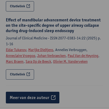
Citatielink
Effect of mandibular advancement device treatment
on the site-specific degree of upper airway collapse
during drug-induced sleep endoscopy
Journal of Clinical Medicine - ISSN 2077-0383-14:22 (2025) p.
1-16
Eldar Tukanov
,
Marijke Dieltjens
, Annelies Verbruggen,
Anneclaire Vroegop
,
Johan Verbraecken
,
Paul Van de Heyning
,
Marc Braem
,
Sara Op de Beeck
,
Olivier M. Vanderveken
Citatielink
Meer van deze auteur