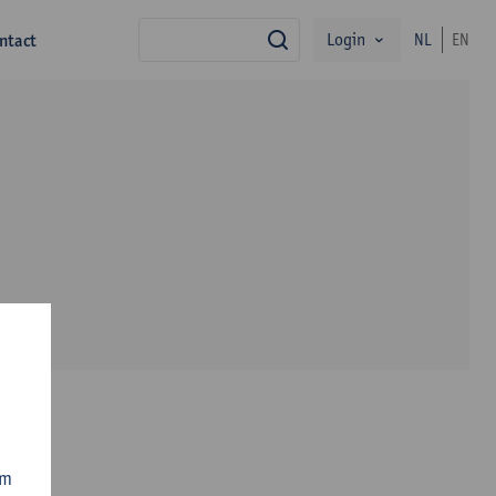
Login
ntact
NL
EN
zoek
om