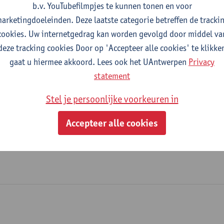
b.v. YouTubefilmpjes te kunnen tonen en voor
Faculteit Rechten - algemeen
arketingdoeleinden. Deze laatste categorie betreffen de tracki
cookies. Uw internetgedrag kan worden gevolgd door middel va
tatuut & functies
deze tracking cookies Door op 'Accepteer alle cookies' te klikke
gaat u hiermee akkoord. Lees ook het UAntwerpen
Privacy
ijzonder academisch personeel
statement
onbezoldigd medewerker
Stel je persoonlijke voorkeuren in
Accepteer alle cookies