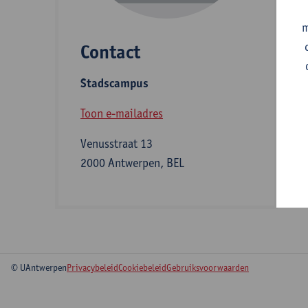
m
Contact
S
Stadscampus
B
Toon e-mailadres
Venusstraat 13
2000 Antwerpen, BEL
© UAntwerpen
Privacybeleid
Cookiebeleid
Gebruiksvoorwaarden