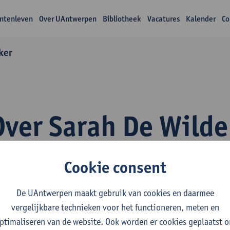
ntenleven
Over UAntwerpen
Bibliotheek
Vacatures
Kalender
Co
ker
Over Sarah De Wilde
Cookie consent
De UAntwerpen maakt gebruik van cookies en daarmee
vergelijkbare technieken voor het functioneren, meten en
fdeling
ptimaliseren van de website. Ook worden er cookies geplaatst 