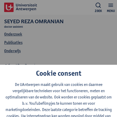
ZOEK
MENU
SEYED REZA OMRANIAN
doctor assistent
Onderzoek
Publicaties
Onderwijs
Seyed Reza Omranian
Cookie consent
Onderwijs Seyed Reza
De UAntwerpen maakt gebruik van cookies en daarmee
Omranian
vergelijkbare technieken voor het functioneren, meten en
optimaliseren van de website. Ook worden er cookies geplaatst om
b.v. YouTubefilmpjes te kunnen tonen en voor
marketingdoeleinden. Deze laatste categorie betreffen de tracking
cookies. Uw internetgedrag kan worden gevolgd door middel van
2026-2027
2025-2026
2024-2025