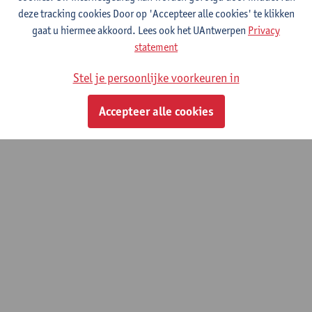
deze tracking cookies Door op 'Accepteer alle cookies' te klikken
gaat u hiermee akkoord. Lees ook het UAntwerpen
Privacy
Material Testing and Evaluation
statement
Master in Sustainable and Resilient Pavement Engineering
Stel je persoonlijke voorkeuren in
© UAntwerpen
Privacybeleid
Cookiebeleid
Gebruiksvoorwaarden
Accepteer alle cookies