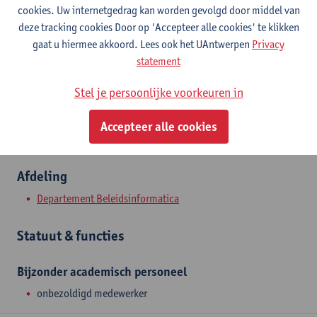
Contact
cookies. Uw internetgedrag kan worden gevolgd door middel van
deze tracking cookies Door op 'Accepteer alle cookies' te klikken
Stadscampus
gaat u hiermee akkoord. Lees ook het UAntwerpen
Privacy
statement
Toon e-mailadres
Prinsstraat 13
Stel je persoonlijke voorkeuren in
2000 Antwerpen, BEL
Accepteer alle cookies
Afdeling
Departement Beleidsinformatica
Statuut & functies
Bijzonder academisch personeel
onbezoldigd medewerker