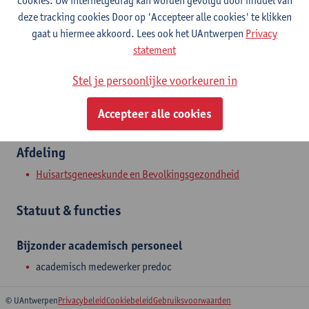
cookies. Uw internetgedrag kan worden gevolgd door middel van
Contact
deze tracking cookies Door op 'Accepteer alle cookies' te klikken
gaat u hiermee akkoord. Lees ook het UAntwerpen
Privacy
Toon e-mailadres
statement
Doornstraat 331
Stel je persoonlijke voorkeuren in
2610 Wilrijk, BEL
Accepteer alle cookies
Afdeling
Huisartsgeneeskunde en Bevolkingsgezondheid
Statuut & functies
Bijzonder academisch personeel
academisch medewerker predoc
© UAntwerpen
Privacybeleid
Cookiebeleid
Gebruiksvoorwaarden