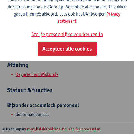
Campus Middelheim
deze tracking cookies Door op 'Accepteer alle cookies' te klikken
gaat u hiermee akkoord. Lees ook het UAntwerpen
Privacy
Toon e-mailadres
statement
Middelheimlaan 1
Stel je persoonlijke voorkeuren in
2020 Antwerpen, BEL
Accepteer alle cookies
Afdeling
Departement Wiskunde
Statuut & functies
Bijzonder academisch personeel
doctoraatsbursaal
© UAntwerpen
Privacybeleid
Cookiebeleid
Gebruiksvoorwaarden