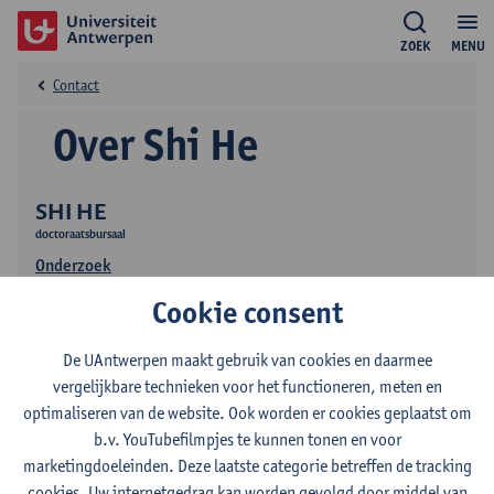
ZOEK
MENU
Contact
Over Shi He
SHI HE
doctoraatsbursaal
Onderzoek
Cookie consent
De UAntwerpen maakt gebruik van cookies en daarmee
vergelijkbare technieken voor het functioneren, meten en
optimaliseren van de website. Ook worden er cookies geplaatst om
b.v. YouTubefilmpjes te kunnen tonen en voor
Contact
marketingdoeleinden. Deze laatste categorie betreffen de tracking
cookies. Uw internetgedrag kan worden gevolgd door middel van