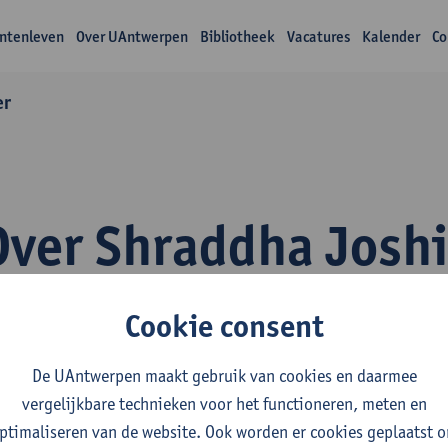
ntenleven
Over UAntwerpen
Bibliotheek
Vacatures
Kalender
Co
er
Over Shraddha Josh
Cookie consent
De UAntwerpen maakt gebruik van cookies en daarmee
vergelijkbare technieken voor het functioneren, meten en
fdeling
ptimaliseren van de website. Ook worden er cookies geplaatst 