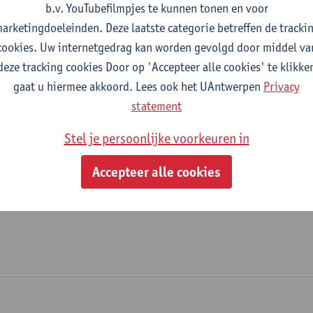
b.v. YouTubefilmpjes te kunnen tonen en voor
Oracle Financials
arketingdoeleinden. Deze laatste categorie betreffen de tracki
cookies. Uw internetgedrag kan worden gevolgd door middel va
tatuut & functies
deze tracking cookies Door op 'Accepteer alle cookies' te klikke
gaat u hiermee akkoord. Lees ook het UAntwerpen
Privacy
dmin. & techn. personeel
statement
technologisch manager
Stel je persoonlijke voorkeuren in
Accepteer alle cookies