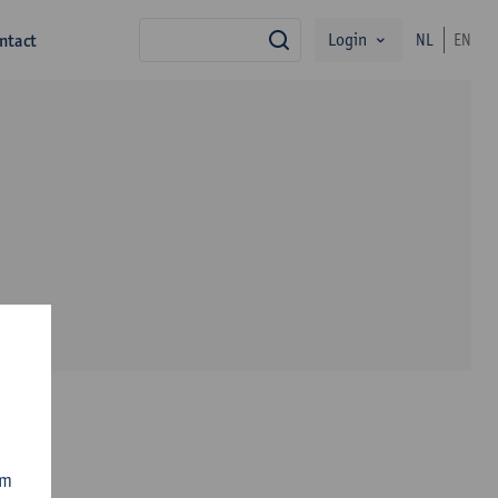
Login
ntact
NL
EN
zoek
i
om