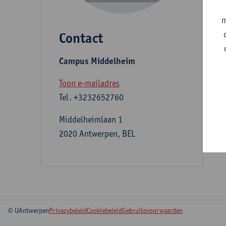
m
Contact
S
Campus Middelheim
A
Toon e-mailadres
Tel.
+3232652760
Middelheimlaan 1
2020 Antwerpen, BEL
© UAntwerpen
Privacybeleid
Cookiebeleid
Gebruiksvoorwaarden