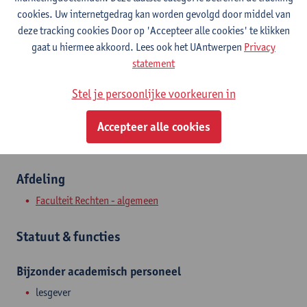
Contact
cookies. Uw internetgedrag kan worden gevolgd door middel van
deze tracking cookies Door op 'Accepteer alle cookies' te klikken
Stadscampus
gaat u hiermee akkoord. Lees ook het UAntwerpen
Privacy
statement
Toon e-mailadres
Stel je persoonlijke voorkeuren in
Venusstraat 23
2000 Antwerpen, BEL
Accepteer alle cookies
Afdeling
Faculteit Rechten - algemeen
Statuut & functies
Bijzonder academisch personeel
lesgever