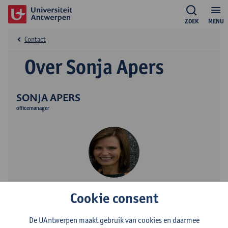
ZOEK
MENU
Contact
Over Sonja Apers
SONJA APERS
officemanager
Contact
Cookie consent
Campus Middelheim
De UAntwerpen maakt gebruik van cookies en daarmee