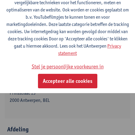
vergelijkbare technieken voor het functioneren, meten en
Toon e-mailadres
optimaliseren van de website. Ook worden er cookies geplaatst om
Tel.
+3232653001
b.v. YouTubefilmpjes te kunnen tonen en voor
Middelheimlaan 1
marketingdoeleinden. Deze laatste categorie betreffen de tracking
2020 Antwerpen, BEL
cookies. Uw internetgedrag kan worden gevolgd door middel van
deze tracking cookies Door op 'Accepteer alle cookies' te klikken
gaat u hiermee akkoord. Lees ook het UAntwerpen
Privacy
statement
Stadscampus
Stel je persoonlijke voorkeuren in
Toon e-mailadres
Accepteer alle cookies
Tel.
+3232653001
Prinsstraat 13
2000 Antwerpen, BEL
Afdeling