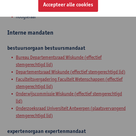
Accepteer alle cookies
Zelfstandig academisch pers.
hoogleraar
Interne mandaten
bestuursorgaan
bestuursmandaat
Bureau Departementsraad Wiskunde (effectief
stemgerechtigd lid)
Departementsraad Wiskunde (effectief stemgerechtigd lid)
Faculteitsvergadering Faculteit Wetenschappen (effectief
stemgerechtigd lid)
Onderwijscommissie Wiskunde (effectief stemgerechtigd
lid)
Onderzoeksraad Universiteit Antwerpen (plaatsvervangend
stemgerechtigd lid)
expertenorgaan
expertenmandaat