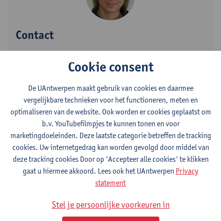
Contact
Campus Middelheim
Cookie consent
Toon e-mailadres
Tel.
+3232653728
De UAntwerpen maakt gebruik van cookies en daarmee
vergelijkbare technieken voor het functioneren, meten en
Middelheimlaan 1
optimaliseren van de website. Ook worden er cookies geplaatst om
2020 Antwerpen, BEL
b.v. YouTubefilmpjes te kunnen tonen en voor
marketingdoeleinden. Deze laatste categorie betreffen de tracking
cookies. Uw internetgedrag kan worden gevolgd door middel van
deze tracking cookies Door op 'Accepteer alle cookies' te klikken
Afdeling
gaat u hiermee akkoord. Lees ook het UAntwerpen
Privacy
Departement Wiskunde
statement
Stel je persoonlijke voorkeuren in
Statuut & functies