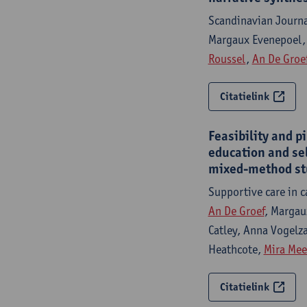
Scandinavian Journa
Margaux Evenepoel
Roussel
,
An De Groe
Citatielink
Feasibility and p
education and sel
mixed-method st
Supportive care in 
An De Groef
, Margau
Catley, Anna Vogelza
Heathcote,
Mira Mee
Citatielink