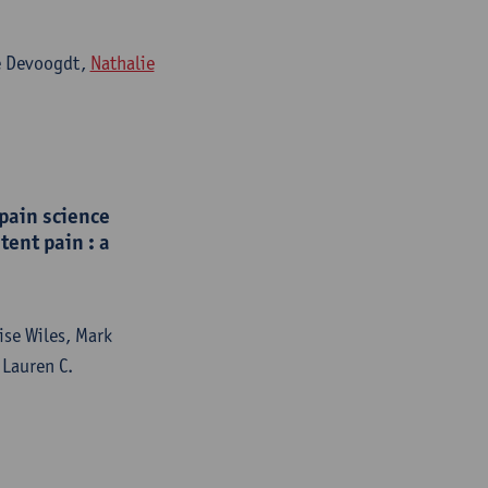
e Devoogdt,
Nathalie
 pain science
ent pain : a
ise Wiles, Mark
 Lauren C.