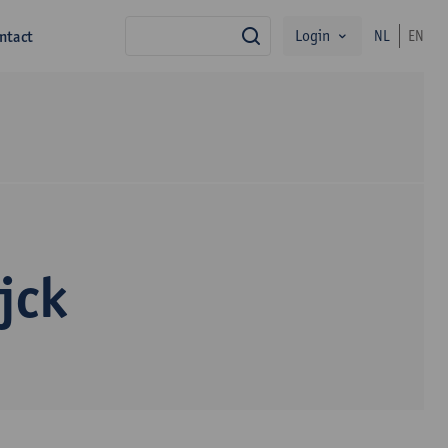
Login
ntact
NL
EN
zoek
jck