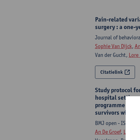
Pain-related vari
surgery : a one-y
Journal of behavior
Sophie Van Dijck
,
An
Van der Gucht,
Lore
Citatielink
Study protocol fo
hospital setting
programme consist
survivors with pe
BMJ open - ISSN 20
An De Groef
,
Lore D