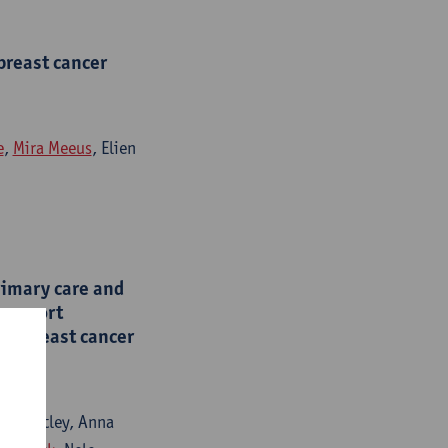
 breast cancer
e
,
Mira Meeus
, Elien
rimary care and
 support
in breast cancer
Mark Catley, Anna