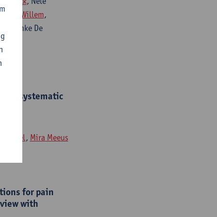
an Dijck
, Nele
om
ander Willem
,
ch
, Femke De
ng
n
n
in : a systematic
 Roussel
,
Mira Meeus
ions for pain
eview with