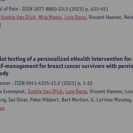
l of Pain - ISSN 1877-8860-23:3 (2023) p. 433-451
,
Sophie Van Dijck
,
Mira Meeus
,
Lore Dams
, Vincent Haenen, Nel
f
ilot testing of a personalized eHealth intervention for
f-management for breast cancer survivors with persist
udy
cancer - ISSN 0941-4355-31:2 (2023) p. 1-22
x Evenepoel,
Sophie Van Dijck
,
Lore Dams
, Vincent Haenen, Lou
ng, Ian Olver, Peter Hibbert, Bart Morlion, G. Lorimer Moseley,
us