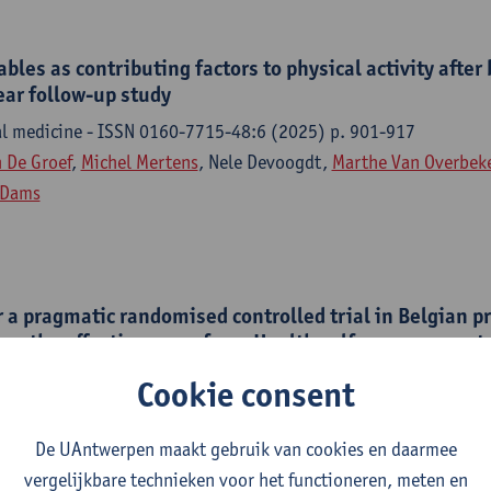
ables as contributing factors to physical activity after
ear follow-up study
al medicine - ISSN 0160-7715-48:6 (2025) p. 901-917
 De Groef
,
Michel Mertens
, Nele Devoogdt,
Marthe Van Overbek
 Dams
r a pragmatic randomised controlled trial in Belgian p
s on the effectiveness of an eHealth self-management
ing of pain education and coaching of activity needs 
Cookie consent
rsistent pain : the PECAN trial
44-6055-15:8 (2025) p. 1-10
De UAntwerpen maakt gebruik van cookies en daarmee
ams
, G. Lorimer Moseley, Lauren C. Heathcote, Louise K. Wiles, 
vergelijkbare technieken voor het functioneren, meten en