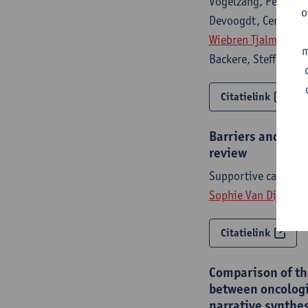
Vogelzang, Peter Hi
o
Devoogdt, Ceren Gur
Wiebren Tjalma
, Ine
m
Backere, Steffen Fi
Citatielink
Barriers and facil
review
Supportive care in 
Sophie Van Dijck
,
An
Citatielink
Comparison of th
between oncologi
narrative synthe