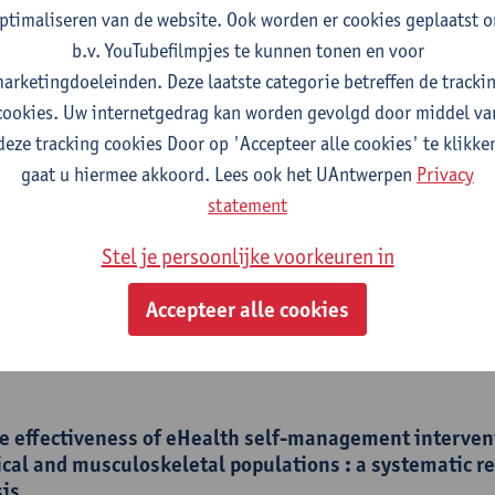
bbert, Bart Morlion,
Marthe Van Overbeke
,
Emma Tack
,
Sophie V
ptimaliseren van de website. Ook worden er cookies geplaatst 
sen, Annick L. De Paepe,
Michel Mertens
,
Josefien van Olmen
,
L
b.v. YouTubefilmpjes te kunnen tonen en voor
s Nevelsteen, Patrick Neven, Rani Vanhoudt,
Davina Wildemeers
arketingdoeleinden. Deze laatste categorie betreffen de tracki
euws, Geert Crombez,
Mira Meeus
cookies. Uw internetgedrag kan worden gevolgd door middel va
deze tracking cookies Door op 'Accepteer alle cookies' te klikke
gaat u hiermee akkoord. Lees ook het UAntwerpen
Privacy
statement
itators to physical activity in cancer survivors with pa
Stel je persoonlijke voorkeuren in
cancer - ISSN 0941-4355-31:12 (2023) p. 1-16
Accepteer alle cookies
 De Groef
, Janan Kothari,
Lore Dams
, Vincent Haenen,
Nathalie
e effectiveness of eHealth self-management intervent
cal and musculoskeletal populations : a systematic r
sis