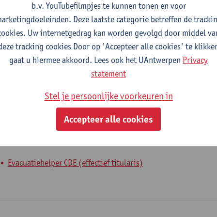
b.v. YouTubefilmpjes te kunnen tonen en voor
Departement Diergeneeskundige Wetenschappen
arketingdoeleinden. Deze laatste categorie betreffen de tracki
cookies. Uw internetgedrag kan worden gevolgd door middel va
tatuut & functies
deze tracking cookies Door op 'Accepteer alle cookies' te klikke
gaat u hiermee akkoord. Lees ook het UAntwerpen
Privacy
dmin. & techn. personeel
statement
secretaris
Stel je persoonlijke voorkeuren in
nterne mandaten
Accepteer alle cookies
andaat
sociaal mandaat
Evacuatiehelper CDE (effectief titularis)