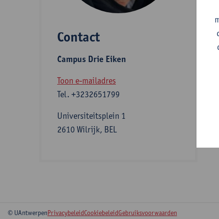
m
Contact
S
Campus Drie Eiken
A
Toon e-mailadres
Tel.
+3232651799
I
Universiteitsplein 1
2610 Wilrijk, BEL
m
© UAntwerpen
Privacybeleid
Cookiebeleid
Gebruiksvoorwaarden