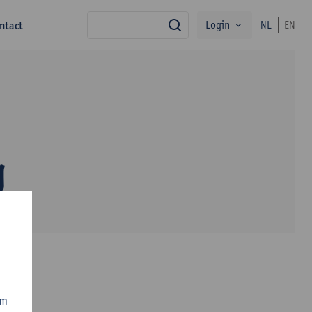
Login
ntact
NL
EN
zoek
g
om