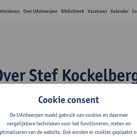
ntenleven
Over UAntwerpen
Bibliotheek
Vacatures
Kalender
Co
Over Stef Kockelber
Cookie consent
De UAntwerpen maakt gebruik van cookies en daarmee
vergelijkbare technieken voor het functioneren, meten en
fdeling
ptimaliseren van de website. Ook worden er cookies geplaatst 