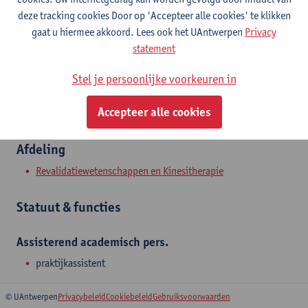
Campus Drie Eiken
deze tracking cookies Door op 'Accepteer alle cookies' te klikken
gaat u hiermee akkoord. Lees ook het UAntwerpen
Privacy
Toon e-mailadres
statement
Universiteitsplein 1
Stel je persoonlijke voorkeuren in
2610 Wilrijk, BEL
Accepteer alle cookies
Afdeling
Revalidatiewetenschappen en Kinesitherapie
Statuut & functies
Assisterend academisch pers.
praktijkassistent
© UAntwerpen
Privacybeleid
Cookiebeleid
Gebruiksvoorwaarden