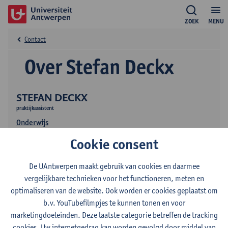
ZOEK
MENU
Contact
Over Stefan Deckx
STEFAN DECKX
praktijkassistent
Onderwijs
Cookie consent
De UAntwerpen maakt gebruik van cookies en daarmee
vergelijkbare technieken voor het functioneren, meten en
optimaliseren van de website. Ook worden er cookies geplaatst om
b.v. YouTubefilmpjes te kunnen tonen en voor
Contact
marketingdoeleinden. Deze laatste categorie betreffen de tracking
cookies. Uw internetgedrag kan worden gevolgd door middel van