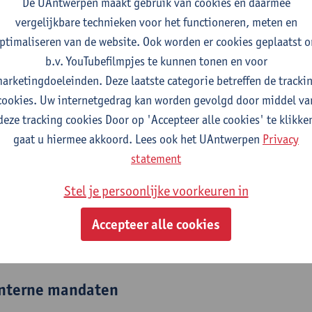
De UAntwerpen maakt gebruik van cookies en daarmee
vergelijkbare technieken voor het functioneren, meten en
fdeling
ptimaliseren van de website. Ook worden er cookies geplaatst 
Departement Management
b.v. YouTubefilmpjes te kunnen tonen en voor
Departement Politieke Wetenschappen
arketingdoeleinden. Deze laatste categorie betreffen de tracki
cookies. Uw internetgedrag kan worden gevolgd door middel va
tatuut & functies
deze tracking cookies Door op 'Accepteer alle cookies' te klikke
gaat u hiermee akkoord. Lees ook het UAntwerpen
Privacy
ijzonder academisch personeel
statement
gastprofessor
Stel je persoonlijke voorkeuren in
elfstandig academisch pers.
Accepteer alle cookies
hoofddocent
nterne mandaten