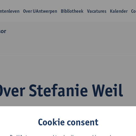
ntenleven
Over UAntwerpen
Bibliotheek
Vacatures
Kalender
Co
sor
Over Stefanie Weil
Cookie consent