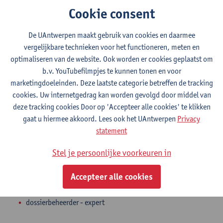
Campus Drie Eiken
Cookie consent
Toon e-mailadres
De UAntwerpen maakt gebruik van cookies en daarmee
Tel.
+3232659586
vergelijkbare technieken voor het functioneren, meten en
optimaliseren van de website. Ook worden er cookies geplaatst om
Universiteitsplein 1
b.v. YouTubefilmpjes te kunnen tonen en voor
2610 Wilrijk, BEL
marketingdoeleinden. Deze laatste categorie betreffen de tracking
cookies. Uw internetgedrag kan worden gevolgd door middel van
deze tracking cookies Door op 'Accepteer alle cookies' te klikken
gaat u hiermee akkoord. Lees ook het UAntwerpen
Privacy
Afdeling
statement
Decanaat Geneeskunde en Gezondheidswetenschappen
Stel je persoonlijke voorkeuren in
Statuut & functies
Accepteer alle cookies
Admin. & techn. personeel
dossierbeheerder - expert