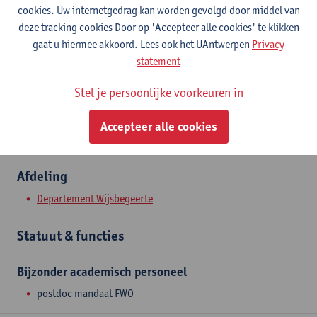
Contact
cookies. Uw internetgedrag kan worden gevolgd door middel van
deze tracking cookies Door op 'Accepteer alle cookies' te klikken
Stadscampus
gaat u hiermee akkoord. Lees ook het UAntwerpen
Privacy
statement
Toon e-mailadres
Lange Sint-Annastraat 7
Stel je persoonlijke voorkeuren in
2000 Antwerpen, BEL
Accepteer alle cookies
Afdeling
Departement Wijsbegeerte
Statuut & functies
Bijzonder academisch personeel
postdoc mandaat FWO