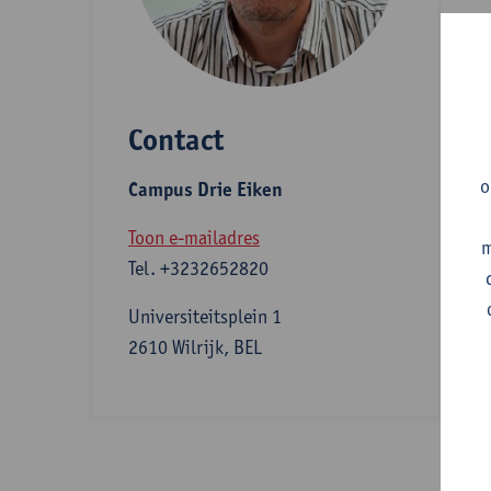
P
i
(
Contact
m
i
o
Campus Drie Eiken
Toon e-mailadres
m
A
Tel.
+3232652820
Universiteitsplein 1
2610 Wilrijk, BEL
S
Z