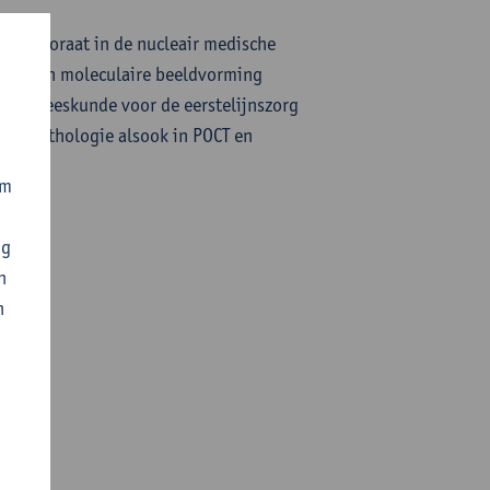
 een doctoraat in de nucleair medische
hand van moleculaire beeldvorming
ne geneeskunde voor de eerstelijnszorg
che pathologie alsook in POCT en
om
ng
n
n