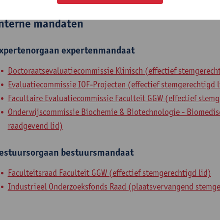
nterne mandaten
xpertenorgaan
expertenmandaat
Doctoraatsevaluatiecommissie Klinisch (effectief stemgerecht
Evaluatiecommissie IOF-Projecten (effectief stemgerechtigd l
Facultaire Evaluatiecommissie Faculteit GGW (effectief stemg
Onderwijscommissie Biochemie & Biotechnologie - Biomedisc
raadgevend lid)
estuursorgaan
bestuursmandaat
Faculteitsraad Faculteit GGW (effectief stemgerechtigd lid)
Industrieel Onderzoeksfonds Raad (plaatsvervangend stemge