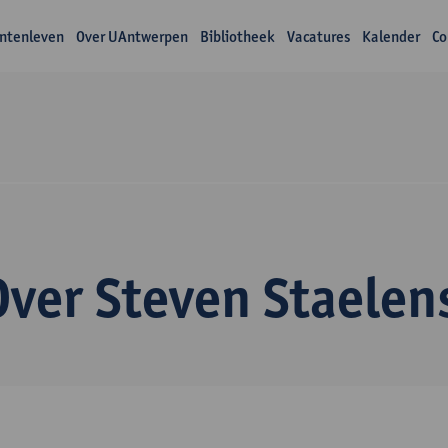
ntenleven
Over UAntwerpen
Bibliotheek
Vacatures
Kalender
Co
Over Steven Staelen