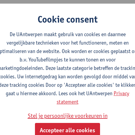
rof. dr. ir. S. Staelens is burgerlijk ingenieur en arts. Hij deed
Cookie consent
nstrumentatie en voert onderzoek naar ziektemodellen aan de 
SPECT en PET). Verder bekwaamde hij zich klinisch in de algeme
De UAntwerpen maakt gebruik van cookies en daarmee
et bijzondere interesse voor multimorbide en polyfarmacologis
vergelijkbare technieken voor het functioneren, meten en
ngrepen.
ptimaliseren van de website. Ook worden er cookies geplaatst 
b.v. YouTubefilmpjes te kunnen tonen en voor
arketingdoeleinden. Deze laatste categorie betreffen de tracki
fdeling
cookies. Uw internetgedrag kan worden gevolgd door middel va
deze tracking cookies Door op 'Accepteer alle cookies' te klikke
Moleculair -Morfologie-Microscopie
gaat u hiermee akkoord. Lees ook het UAntwerpen
Privacy
statement
tatuut & functies
Stel je persoonlijke voorkeuren in
elfstandig academisch pers.
Accepteer alle cookies
gewoon hoogleraar