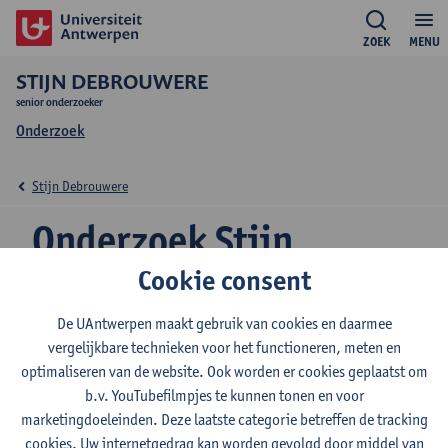
ZOEK
MENU
STIJN DEBROUWERE
senior onderzoeker
Onderzoek
Stijn Debrouwere
Onderzoek Stijn
Debrouwere
Cookie consent
De UAntwerpen maakt gebruik van cookies en daarmee
vergelijkbare technieken voor het functioneren, meten en
Onderzoeksgroep
optimaliseren van de website. Ook worden er cookies geplaatst om
b.v. YouTubefilmpjes te kunnen tonen en voor
EduBROn
marketingdoeleinden. Deze laatste categorie betreffen de tracking
cookies. Uw internetgedrag kan worden gevolgd door middel van