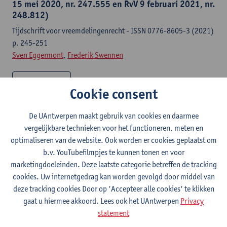
15 mei 2020, nr. 247.555 en RvV 9 februari 2021, nr.
248.812)
Tijdschrift voor vreemdelingenrecht - ISSN 0776-8605-3 (2021)
p. 245-251
Sven Eggermont
,
Frederik Swennen
Citatielink
Cookie consent
Maatschappij, gezinspolitiek en familierecht
De UAntwerpen maakt gebruik van cookies en daarmee
Het gezin in Vlaanderen 2.0 : over het eigene van gezinnen en
vergelijkbare technieken voor het functioneren, meten en
gezinsbeleid-p. 77-112
optimaliseren van de website. Ook worden er cookies geplaatst om
Dirk Luyten,
Sven Eggermont
b.v. YouTubefilmpjes te kunnen tonen en voor
marketingdoeleinden. Deze laatste categorie betreffen de tracking
cookies. Uw internetgedrag kan worden gevolgd door middel van
Citatielink
deze tracking cookies Door op 'Accepteer alle cookies' te klikken
gaat u hiermee akkoord. Lees ook het UAntwerpen
Privacy
Procedurele knelpunten in het familierecht : tien
statement
topics uit de praktijk