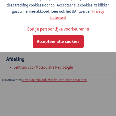
Campus Drie Eiken
deze tracking cookies Door op 'Accepteer alle cookies' te klikken
Toon e-mailadres
gaat u hiermee akkoord. Lees ook het UAntwerpen
Privacy
Tel.
+3232651779
statement
Universiteitsplein 1
Stel je persoonlijke voorkeuren in
2610 Wilrijk, BEL
Accepteer alle cookies
Afdeling
Centrum voor Moleculaire Neurologie
© UAntwerpen
Privacybeleid
Cookiebeleid
Gebruiksvoorwaarden