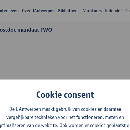
ntenleven
Over UAntwerpen
Bibliotheek
Vacatures
Kalender
Co
ostdoc mandaat FWO
Over Mohammadtah
Cookie consent
Ghalandari
De UAntwerpen maakt gebruik van cookies en daarmee
vergelijkbare technieken voor het functioneren, meten en
ptimaliseren van de website. Ook worden er cookies geplaatst 