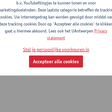
b.v. YouTubefilmpjes te kunnen tonen en voor
arketingdoeleinden. Deze laatste categorie betreffen de tracki
fdeling
cookies. Uw internetgedrag kan worden gevolgd door middel va
deze tracking cookies Door op 'Accepteer alle cookies' te klikke
Departement Bouwkunde
gaat u hiermee akkoord. Lees ook het UAntwerpen
Privacy
statement
tatuut & functies
Stel je persoonlijke voorkeuren in
ijzonder academisch personeel
Accepteer alle cookies
postdoc mandaat FWO