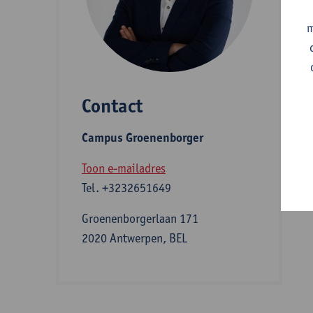
m
A
Contact
S
Campus Groenenborger
B
Toon e-mailadres
Tel.
+3232651649
Groenenborgerlaan 171
2020 Antwerpen, BEL