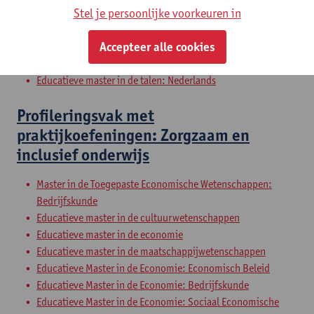
Stel je persoonlijke voorkeuren in
Educatieve master in de talen: Duits
Educatieve master in de talen: Engels - theater- en
Accepteer alle cookies
filmwetenschap
Educatieve master in de talen: Frans
Educatieve master in de talen: Nederlands
Profileringsvak met
praktijkoefeningen: Zorgzaam en
inclusief onderwijs
Master in de Toegepaste Economische Wetenschappen:
Bedrijfskunde
Educatieve master in de cultuurwetenschappen
Educatieve master in de economie
Educatieve master in de maatschappijwetenschappen
Educatieve Master in de Economie: Economisch Beleid
Educatieve Master in de Economie: Bedrijfskunde
Educatieve Master in de Economie: Sociaal Economische