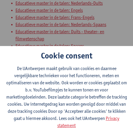
Educatieve master in de talen: Nederlands-Duits
Educatieve master in de talen: Engels
Educatieve master in de talen: Frans-Engels
Educatieve master in de talen: Nederlands-Spaans
Educatieve master in de talen: Duits - theater- en
filmwetenschap
Educatieve master in de talen: Spaans
Educatieve master in de talen: Nederlands - theater- en
Cookie consent
filmwetenschap
Educatieve master in de talen: Engels-Duits
De UAntwerpen maakt gebruik van cookies en daarmee
Educatieve master in de talen: Frans-Duits
vergelijkbare technieken voor het functioneren, meten en
Educatieve master in de talen: Duits-Spaans
optimaliseren van de website. Ook worden er cookies geplaatst om
Educatieve master in de talen: Spaans - theater- en
b.v. YouTubefilmpjes te kunnen tonen en voor
filmwetenschap
marketingdoeleinden. Deze laatste categorie betreffen de tracking
Educatieve master in de talen: Engels-Spaans
cookies. Uw internetgedrag kan worden gevolgd door middel van
Educatieve master in de talen: Frans - theater- en
deze tracking cookies Door op 'Accepteer alle cookies' te klikken
filmwetenschap
gaat u hiermee akkoord. Lees ook het UAntwerpen
Privacy
Educatieve master in de talen: Nederlands-Frans
statement
Educatieve master in de talen: Nederlands-Engels