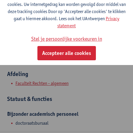
Contact
cookies. Uw internetgedrag kan worden gevolgd door middel van
deze tracking cookies Door op 'Accepteer alle cookies' te klikken
Stadscampus
gaat u hiermee akkoord. Lees ook het UAntwerpen
Privacy
statement
Toon e-mailadres
Venusstraat 23
Stel je persoonlijke voorkeuren in
2000 Antwerpen, BEL
Accepteer alle cookies
Afdeling
Faculteit Rechten - algemeen
Statuut & functies
Bijzonder academisch personeel
doctoraatsbursaal