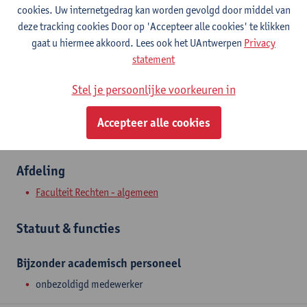
Contact
cookies. Uw internetgedrag kan worden gevolgd door middel van
deze tracking cookies Door op 'Accepteer alle cookies' te klikken
Stadscampus
gaat u hiermee akkoord. Lees ook het UAntwerpen
Privacy
statement
Toon e-mailadres
Venusstraat 23
Stel je persoonlijke voorkeuren in
2000 Antwerpen, BEL
Accepteer alle cookies
Afdeling
Faculteit Rechten - algemeen
Statuut & functies
Bijzonder academisch personeel
onbezoldigd medewerker