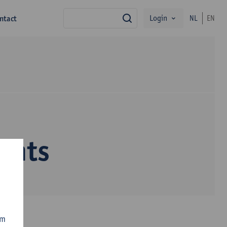
Login
ntact
NL
EN
zoek
chts
om