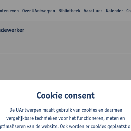
ntenleven
Over UAntwerpen
Bibliotheek
Vacatures
Kalender
Co
edewerker
Over Thomas Huybre
Cookie consent
De UAntwerpen maakt gebruik van cookies en daarmee
vergelijkbare technieken voor het functioneren, meten en
ptimaliseren van de website. Ook worden er cookies geplaatst 