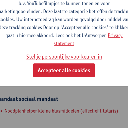
b.v. YouTubefilmpjes te kunnen tonen en voor
fdeling
arketingdoeleinden. Deze laatste categorie betreffen de tracki
cookies. Uw internetgedrag kan worden gevolgd door middel va
Departement Elektronica, Informatie- en Communicatietechn
deze tracking cookies Door op 'Accepteer alle cookies' te klikke
gaat u hiermee akkoord. Lees ook het UAntwerpen
Privacy
tatuut & functies
statement
ijzonder academisch personeel
Stel je persoonlijke voorkeuren in
onbezoldigd medewerker
Accepteer alle cookies
nterne mandaten
andaat
sociaal mandaat
Noodplanhelper Kleine blusmiddelen (effectief titularis)