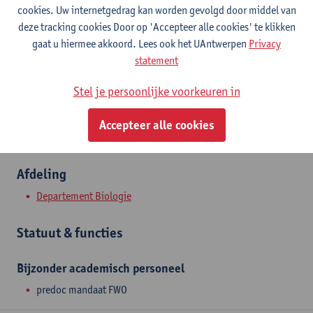
Contact
cookies. Uw internetgedrag kan worden gevolgd door middel van
deze tracking cookies Door op 'Accepteer alle cookies' te klikken
Campus Drie Eiken
gaat u hiermee akkoord. Lees ook het UAntwerpen
Privacy
statement
Toon e-mailadres
Universiteitsplein 1
Stel je persoonlijke voorkeuren in
2610 Wilrijk, BEL
Accepteer alle cookies
Afdeling
Departement Biologie
Statuut & functies
Bijzonder academisch personeel
predoc mandaat FWO