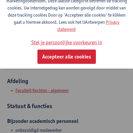
Contact
marketingdoeleinden. Deze laatste categorie betreffen de tracking
cookies. Uw internetgedrag kan worden gevolgd door middel van
Stadscampus
deze tracking cookies Door op 'Accepteer alle cookies' te klikken
gaat u hiermee akkoord. Lees ook het UAntwerpen
Privacy
Toon e-mailadres
statement
Tel.
+3232655163
Stel je persoonlijke voorkeuren in
Venusstraat 23
2000 Antwerpen, BEL
Accepteer alle cookies
Afdeling
Faculteit Rechten - algemeen
Statuut & functies
Bijzonder academisch personeel
onbezoldigd medewerker