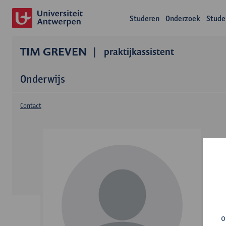
Studeren
Onderzoek
Stude
TIM GREVEN
praktijkassistent
Onderwijs
Contact
o