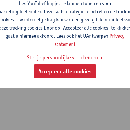
b.v. YouTubefilmpjes te kunnen tonen en voor
fdeling
arketingdoeleinden. Deze laatste categorie betreffen de tracki
cookies. Uw internetgedrag kan worden gevolgd door middel va
Faculteit Rechten - algemeen
deze tracking cookies Door op 'Accepteer alle cookies' te klikke
gaat u hiermee akkoord. Lees ook het UAntwerpen
Privacy
tatuut & functies
statement
ssisterend academisch pers.
Stel je persoonlijke voorkeuren in
praktijkassistent
Accepteer alle cookies