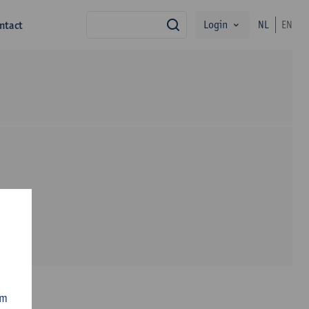
Login
ntact
NL
EN
zoek
om