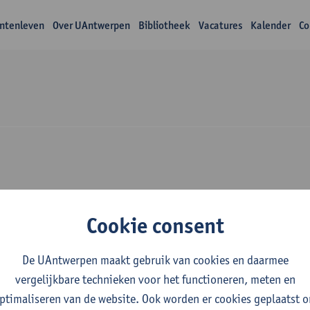
ntenleven
Over UAntwerpen
Bibliotheek
Vacatures
Kalender
Co
Over Tim Greven
Cookie consent
De UAntwerpen maakt gebruik van cookies en daarmee
vergelijkbare technieken voor het functioneren, meten en
ptimaliseren van de website. Ook worden er cookies geplaatst 